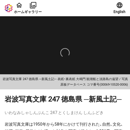
本文に飛ぶ
ホーム
ギャラリー
English
岩波写真文庫 247 徳島県 ─新風土記─ 表紙・裏表紙 大鳴門.観潮船と淡路島の遠望 / 写真
原板データベース コマ番号(00069-10520-0006)
岩波写真文庫 247 徳島県 ─新風土記─
いわなみしゃしんぶんこ 247 とくしまけん しんふどき
岩波写真文庫は1950年から58年にかけて刊行された、自然、文化、