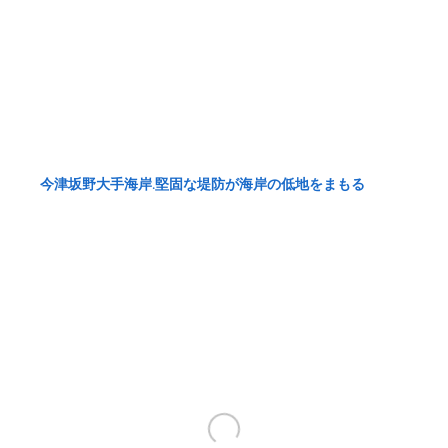
今津坂野大手海岸.堅固な堤防が海岸の低地をまもる