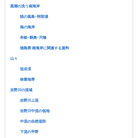
黒潮の洗う南海岸
陸の孤島・阿部浦
南の海岸
牟岐・鞆奥・宍喰
徳島県 南海岸に関連する資料
山々
祖谷渓
林業地帯
吉野川の流域
吉野川上流
吉野川中流の低地
中流の自然堤防
下流の平野