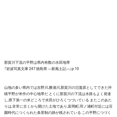
那賀川下流の平野は県内有数の水田地帯
『岩波写真文庫 247 徳島県 ―新風土記―』p.10
山地の多い県内では吉野川,勝浦川,那賀川の氾濫原としてできた沖
積平野が米作の中心地帯だ.とくに那賀川の下流は水路もよく発達
し,県下第一の米どころで水田がひろくつづいている.またこのあた
りは,非常に古くから開けた土地であり,富岡町,羽ノ浦町付近には荘
園時代につくられた条里制の跡が残されている.この平野につづく