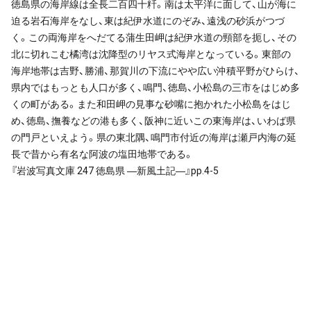
徳島県の海岸線は全長二百四十粁。南は太平洋に面して、山が海に
迫る岩石海岸をなし、東は紀伊水道にのぞみ、遠浅の砂浜がつづ
く。この両海岸をへだてる蒲生田岬は紀伊水道の頸部を扼し、その
北に切れこむ橘湾は沈降型のリヤス式海岸となっている。東部の
海岸地帯は吉野、勝浦、那賀川の下流にやや広い沖積平野がひらけ、
県内ではもっとも人口が多く、鳴門、徳島、小松島の三市をはじめ多
くの町がある。また和田岬の見事な砂嘴に抱かれた小松島をはじ
め、徳島、撫養などの港も多く、阪神に近いこの東海岸は、いわば県
の門戸といえよう。県の東北隅、鳴門市付近の海岸は瀬戸内海の延
長で昔から有名な阿波の塩田地帯である。
『岩波写真文庫 247 徳島県 ―新風土記―』pp.4-5