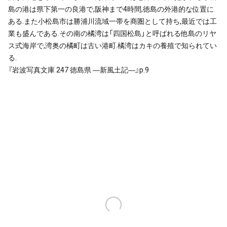
島の港は県下第一の良港で,阪神まで4時間,徳島の外港的な位置に
ある.また小松島市は勝浦川流域一帯を商圏として持ち,最近では工
業も盛んである.その南の橘湾は「四国松島」と呼ばれる他島のリヤ
ス式海岸で,湾奥の橘町は古い港町.橘湾はカキの養殖で知られてい
る.
『岩波写真文庫 247 徳島県 ―新風土記―』p.9