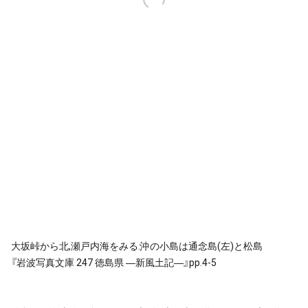
大坂峠から北,瀬戸内海をみる.沖の小島は通念島(左)と松島
『岩波写真文庫 247 徳島県 ―新風土記―』pp.4-5