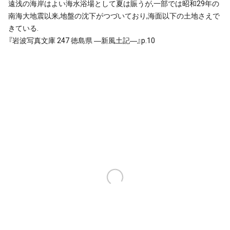
遠浅の海岸はよい海水浴場として夏は賑うが,一部では昭和29年の
南海大地震以来,地盤の沈下がつづいており,海面以下の土地さえで
きている.
『岩波写真文庫 247 徳島県 ―新風土記―』p.10