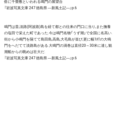
俗に千畳敷といわれる鳴門の展望台
『岩波写真文庫 247 徳島県 ―新風土記―』p.6
鳴門は昔,淡路(阿波路)島を経て都との往来の門口に当り,また撫養
の塩田で栄えた町であった.今は鳴門名物「うず潮」で全国に名高い.
街から小鳴門を隔てて島田島,高島,大毛島が並び,更に幅1粁の大鳴
門をへだてて淡路島がある.大鳴門の渦巻は直径20～30米に達し観
潮船からの眺めは壮大だ.
『岩波写真文庫 247 徳島県 ―新風土記―』p.6