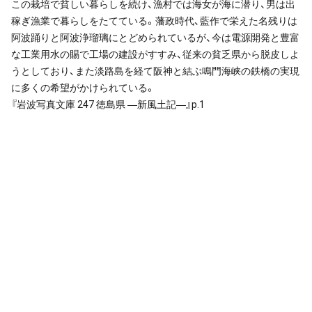
この栽培で貧しい暮らしを続け、漁村では海女が海に潜り、男は出
稼ぎ漁業で暮らしをたてている。藩政時代、藍作で栄えた名残りは
阿波踊りと阿波浄瑠璃にとどめられているが、今は電源開発と豊富
な工業用水の賜で工場の建設がすすみ、従来の貧乏県から脱皮しよ
うとしており、また淡路島を経て阪神と結ぶ鳴門海峡の鉄橋の実現
に多くの希望がかけられている。
『岩波写真文庫 247 徳島県 ―新風土記―』p.1