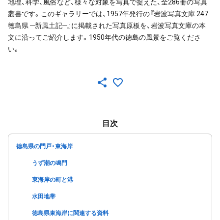
地理、科学、風俗など、様々な対象を写真で捉えた、全286冊の写真
叢書です。このギャラリーでは、1957年発行の『岩波写真文庫 247
徳島県 ─新風土記─』に掲載された写真原板を、岩波写真文庫の本
文に沿ってご紹介します。1950年代の徳島の風景をご覧くださ
い。
目次
徳島県の門戸・東海岸
うず潮の鳴門
東海岸の町と港
水田地帯
徳島県東海岸に関連する資料