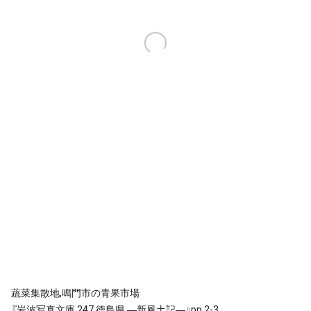
蔬菜集散地,鳴門市の青果市場
『岩波写真文庫 247 徳島県 ―新風土記―』pp.2-3