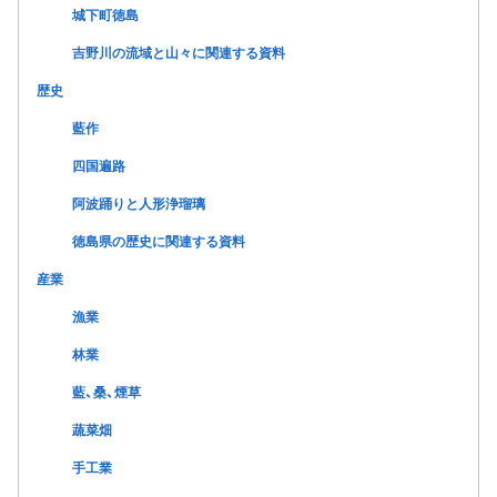
城下町徳島
吉野川の流域と山々に関連する資料
歴史
藍作
四国遍路
阿波踊りと人形浄瑠璃
徳島県の歴史に関連する資料
産業
漁業
林業
藍、桑、煙草
蔬菜畑
手工業