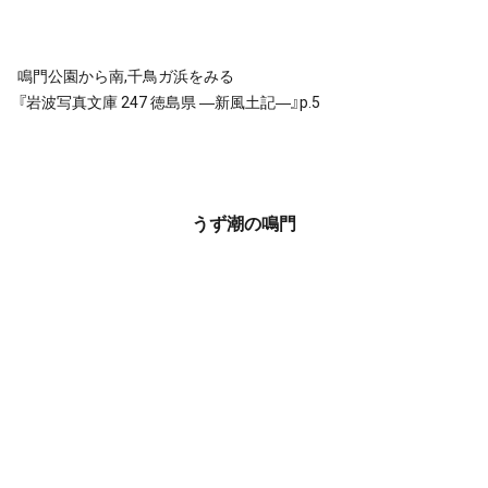
鳴門公園から南,千鳥ガ浜をみる
『岩波写真文庫 247 徳島県 ―新風土記―』p.5
うず潮の鳴門