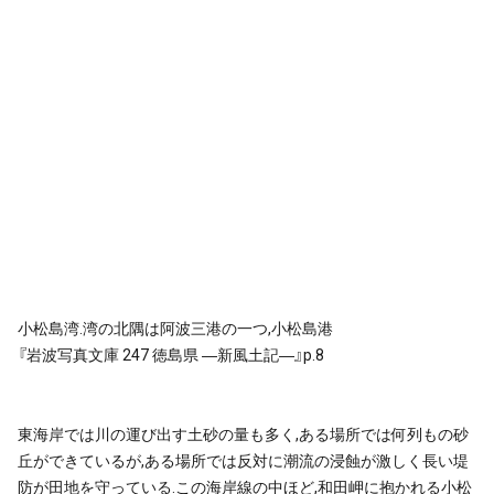
小松島湾.湾の北隅は阿波三港の一つ,小松島港
『岩波写真文庫 247 徳島県 ―新風土記―』p.8
東海岸では川の運び出す土砂の量も多く,ある場所では何列もの砂
丘ができているが,ある場所では反対に潮流の浸蝕が激しく長い堤
防が田地を守っている.この海岸線の中ほど,和田岬に抱かれる小松