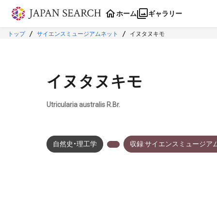
本文に飛ぶ
ホーム
ギャラリー
トップ
サイエンスミュージアムネット
イヌタヌキモ
イヌタヌキモ
Utricularia australis R.Br.
自然史・理工学
収録:サイエンスミュージア