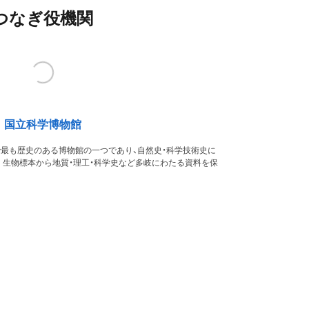
つなぎ役機関
国立科学博物館
本で最も歴史のある博物館の一つであり、自然史・科学技術史に
。生物標本から地質・理工・科学史など多岐にわたる資料を保