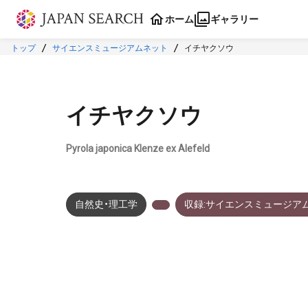
本文に飛ぶ
ホーム
ギャラリー
トップ
サイエンスミュージアムネット
イチヤクソウ
イチヤクソウ
Pyrola japonica Klenze ex Alefeld
自然史・理工学
収録:サイエンスミュージア