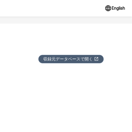
English
収録元データベースで開く