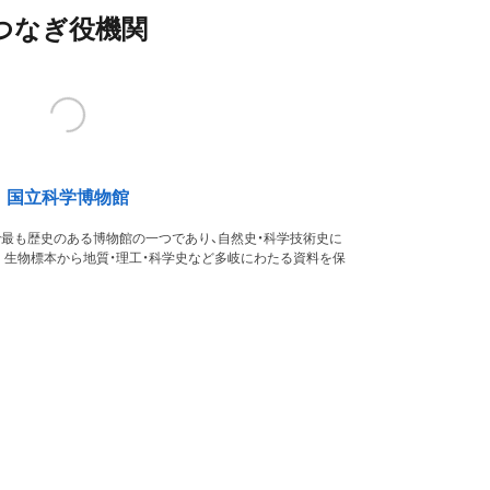
つなぎ役機関
国立科学博物館
本で最も歴史のある博物館の一つであり、自然史・科学技術史に
。生物標本から地質・理工・科学史など多岐にわたる資料を保