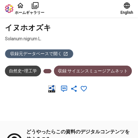
本文に飛ぶ
ホーム
ギャラリー
English
イヌホオズキ
Solanum nigrum L.
収録元データベースで開く
自然史・理工学
収録:サイエンスミュージアムネット
メタデータ
どうやったらこの資料のデジタルコンテンツを