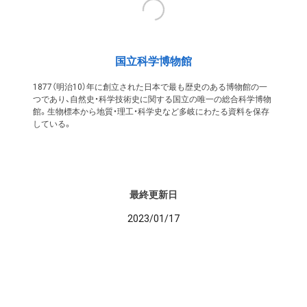
国立科学博物館
1877（明治10）年に創立された日本で最も歴史のある博物館の一
つであり、自然史・科学技術史に関する国立の唯一の総合科学博物
館。生物標本から地質・理工・科学史など多岐にわたる資料を保存
している。
最終更新日
2023/01/17