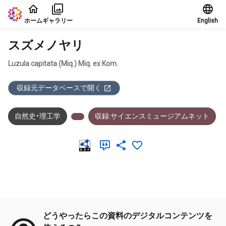
本文に飛ぶ
ホーム
ギャラリー
English
スズメノヤリ
Luzula capitata (Miq.) Miq. ex Kom.
収録元データベースで開く
自然史・理工学
収録:サイエンスミュージアムネット
メタデータ
どうやったらこの資料のデジタルコンテンツを