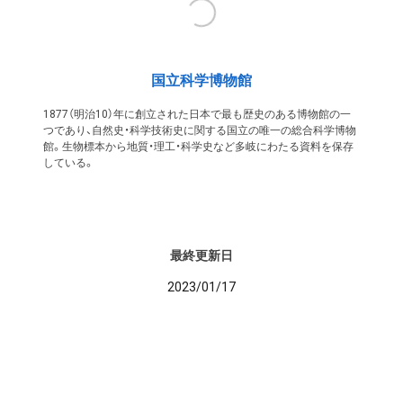
国立科学博物館
1877（明治10）年に創立された日本で最も歴史のある博物館の一
つであり、自然史・科学技術史に関する国立の唯一の総合科学博物
館。生物標本から地質・理工・科学史など多岐にわたる資料を保存
している。
最終更新日
2023/01/17