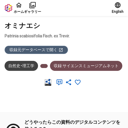
本文に飛ぶ
ホーム
ギャラリー
English
オミナエシ
Patrinia scabiosifolia Fisch. ex Trevir.
収録元データベースで開く
自然史・理工学
収録:サイエンスミュージアムネット
メタデータ
どうやったらこの資料のデジタルコンテンツを