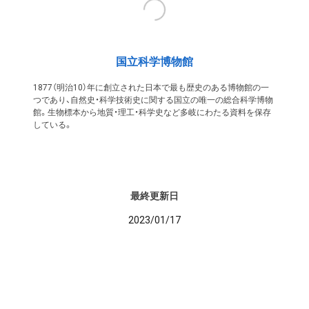
国立科学博物館
1877（明治10）年に創立された日本で最も歴史のある博物館の一
つであり、自然史・科学技術史に関する国立の唯一の総合科学博物
館。生物標本から地質・理工・科学史など多岐にわたる資料を保存
している。
最終更新日
2023/01/17