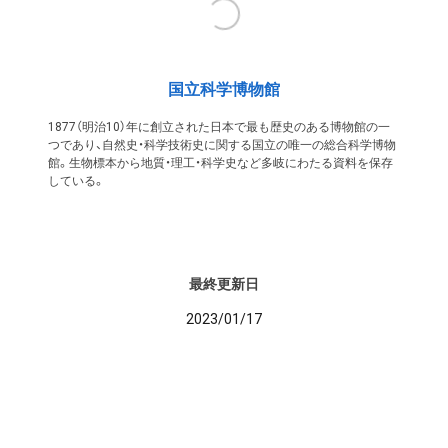
国立科学博物館
1877（明治10）年に創立された日本で最も歴史のある博物館の一
つであり、自然史・科学技術史に関する国立の唯一の総合科学博物
館。生物標本から地質・理工・科学史など多岐にわたる資料を保存
している。
最終更新日
2023/01/17