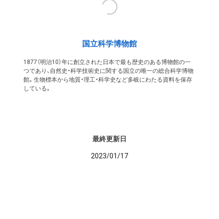
国立科学博物館
1877（明治10）年に創立された日本で最も歴史のある博物館の一
つであり、自然史・科学技術史に関する国立の唯一の総合科学博物
館。生物標本から地質・理工・科学史など多岐にわたる資料を保存
している。
最終更新日
2023/01/17