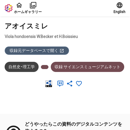
本文に飛ぶ
ホーム
ギャラリー
English
アオイスミレ
Viola hondoensis W.Becker et H.Boissieu
収録元データベースで開く
自然史・理工学
収録:サイエンスミュージアムネット
メタデータ
どうやったらこの資料のデジタルコンテンツを