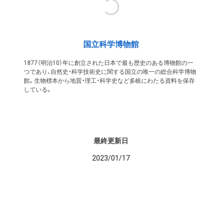
国立科学博物館
1877（明治10）年に創立された日本で最も歴史のある博物館の一
つであり、自然史・科学技術史に関する国立の唯一の総合科学博物
館。生物標本から地質・理工・科学史など多岐にわたる資料を保存
している。
最終更新日
2023/01/17