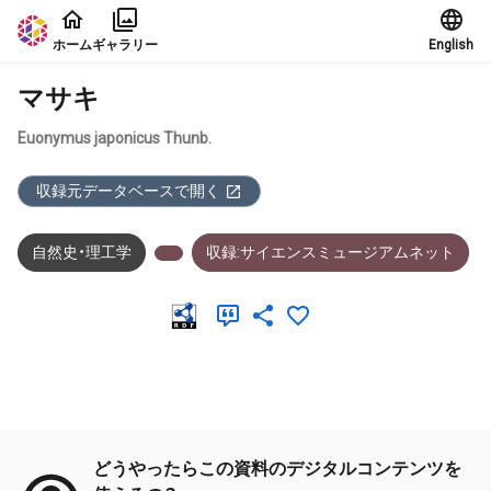
本文に飛ぶ
ホーム
ギャラリー
English
マサキ
Euonymus japonicus Thunb.
収録元データベースで開く
自然史・理工学
収録:サイエンスミュージアムネット
メタデータ
どうやったらこの資料のデジタルコンテンツを