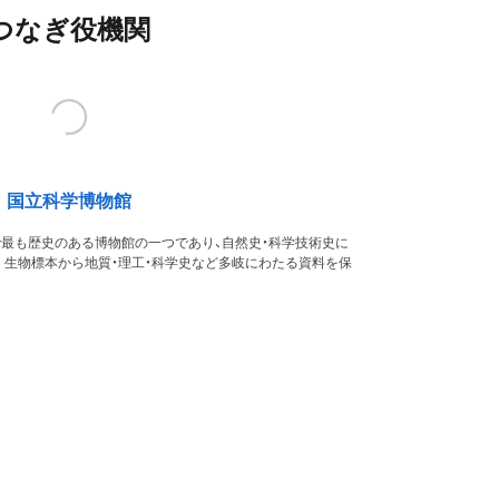
つなぎ役機関
国立科学博物館
本で最も歴史のある博物館の一つであり、自然史・科学技術史に
。生物標本から地質・理工・科学史など多岐にわたる資料を保