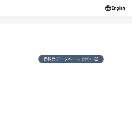
English
収録元データベースで開く