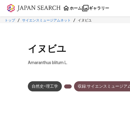
本文に飛ぶ
ホーム
ギャラリー
トップ
サイエンスミュージアムネット
イヌビユ
イヌビユ
Amaranthus blitum L.
自然史・理工学
収録:サイエンスミュージア