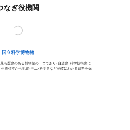
つなぎ役機関
国立科学博物館
本で最も歴史のある博物館の一つであり、自然史・科学技術史に
。生物標本から地質・理工・科学史など多岐にわたる資料を保