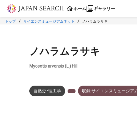
本文に飛ぶ
ホーム
ギャラリー
トップ
サイエンスミュージアムネット
ノハラムラサキ
ノハラムラサキ
Myosotis arvensis (L.) Hill
自然史・理工学
収録:サイエンスミュージア