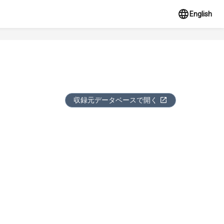
English
収録元データベースで開く