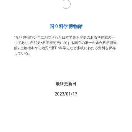
国立科学博物館
1877（明治10）年に創立された日本で最も歴史のある博物館の一
つであり、自然史・科学技術史に関する国立の唯一の総合科学博物
館。生物標本から地質・理工・科学史など多岐にわたる資料を保存
している。
最終更新日
2023/01/17