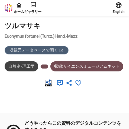
本文に飛ぶ
ホーム
ギャラリー
English
ツルマサキ
Euonymus fortunei (Turcz.) Hand.-Mazz.
収録元データベースで開く
自然史・理工学
収録:サイエンスミュージアムネット
メタデータ
どうやったらこの資料のデジタルコンテンツを