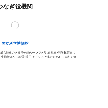
つなぎ役機関
国立科学博物館
本で最も歴史のある博物館の一つであり、自然史・科学技術史に
。生物標本から地質・理工・科学史など多岐にわたる資料を保