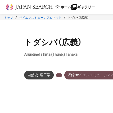
本文に飛ぶ
ホーム
ギャラリー
トップ
サイエンスミュージアムネット
トダシバ（広義）
トダシバ（広義）
Arundinella hirta (Thunb.) Tanaka
自然史・理工学
収録:サイエンスミュージア