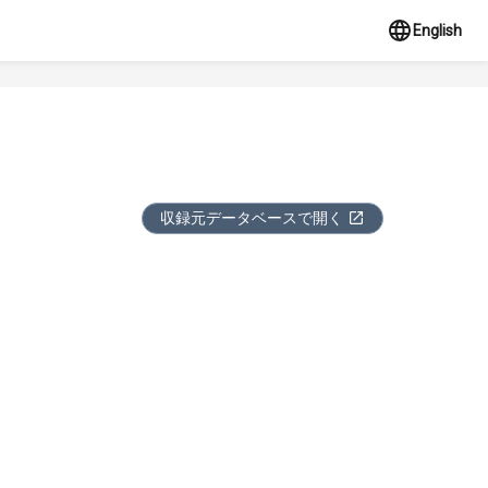
English
収録元データベースで開く