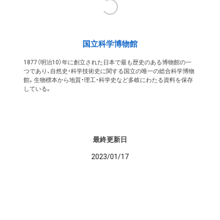
国立科学博物館
1877（明治10）年に創立された日本で最も歴史のある博物館の一
つであり、自然史・科学技術史に関する国立の唯一の総合科学博物
館。生物標本から地質・理工・科学史など多岐にわたる資料を保存
している。
最終更新日
2023/01/17