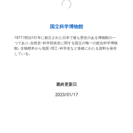
国立科学博物館
1877（明治10）年に創立された日本で最も歴史のある博物館の一
つであり、自然史・科学技術史に関する国立の唯一の総合科学博物
館。生物標本から地質・理工・科学史など多岐にわたる資料を保存
している。
最終更新日
2023/01/17