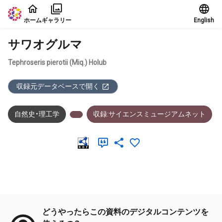
本文に飛ぶ
ホーム
ギャラリー
English
サワオグルマ
Tephroseris pierotii (Miq.) Holub
収録元データベースで開く
自然史・理工学
収録:サイエンスミュージアムネット
メタデータ
どうやったらこの資料のデジタルコンテンツを