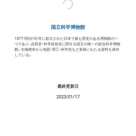
国立科学博物館
1877（明治10）年に創立された日本で最も歴史のある博物館の一
つであり、自然史・科学技術史に関する国立の唯一の総合科学博物
館。生物標本から地質・理工・科学史など多岐にわたる資料を保存
している。
最終更新日
2023/01/17