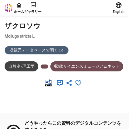
本文に飛ぶ
ホーム
ギャラリー
English
ザクロソウ
Mollugo stricta L.
収録元データベースで開く
自然史・理工学
収録:サイエンスミュージアムネット
メタデータ
どうやったらこの資料のデジタルコンテンツを