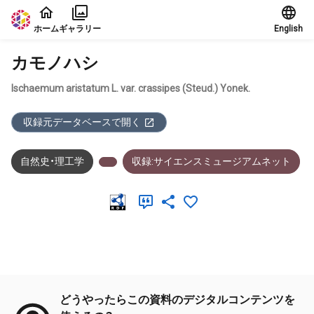
本文に飛ぶ
ホーム
ギャラリー
English
カモノハシ
Ischaemum aristatum L. var. crassipes (Steud.) Yonek.
収録元データベースで開く
自然史・理工学
収録:サイエンスミュージアムネット
メタデータ
どうやったらこの資料のデジタルコンテンツを