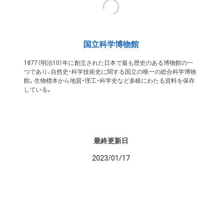
国立科学博物館
1877（明治10）年に創立された日本で最も歴史のある博物館の一
つであり、自然史・科学技術史に関する国立の唯一の総合科学博物
館。生物標本から地質・理工・科学史など多岐にわたる資料を保存
している。
最終更新日
2023/01/17