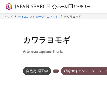
本文に飛ぶ
ホーム
ギャラリー
トップ
サイエンスミュージアムネット
カワラヨモギ
カワラヨモギ
Artemisia capillaris Thunb.
自然史・理工学
収録:サイエンスミュージア