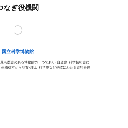
つなぎ役機関
国立科学博物館
本で最も歴史のある博物館の一つであり、自然史・科学技術史に
。生物標本から地質・理工・科学史など多岐にわたる資料を保