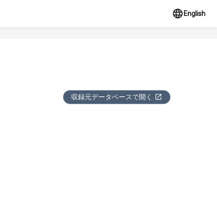
English
収録元データベースで開く