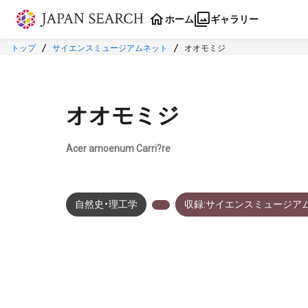
本文に飛ぶ
ホーム
ギャラリー
トップ
サイエンスミュージアムネット
オオモミジ
オオモミジ
Acer amoenum Carri?re
自然史・理工学
収録:サイエンスミュージア