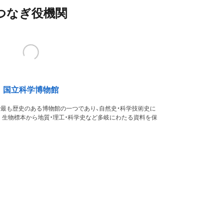
つなぎ役機関
国立科学博物館
本で最も歴史のある博物館の一つであり、自然史・科学技術史に
。生物標本から地質・理工・科学史など多岐にわたる資料を保