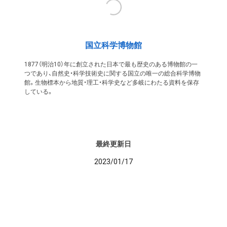
国立科学博物館
1877（明治10）年に創立された日本で最も歴史のある博物館の一
つであり、自然史・科学技術史に関する国立の唯一の総合科学博物
館。生物標本から地質・理工・科学史など多岐にわたる資料を保存
している。
最終更新日
2023/01/17