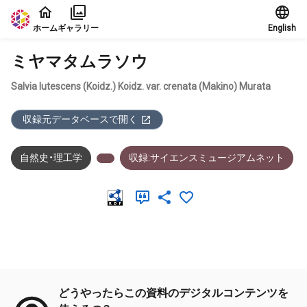
本文に飛ぶ
ホーム
ギャラリー
English
ミヤマタムラソウ
Salvia lutescens (Koidz.) Koidz. var. crenata (Makino) Murata
収録元データベースで開く
自然史・理工学
収録:サイエンスミュージアムネット
メタデータ
どうやったらこの資料のデジタルコンテンツを