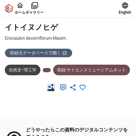
本文に飛ぶ
ホーム
ギャラリー
English
イトイヌノヒゲ
Eriocaulon decemflorum Maxim.
収録元データベースで開く
自然史・理工学
収録:サイエンスミュージアムネット
メタデータ
どうやったらこの資料のデジタルコンテンツを