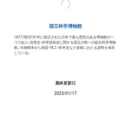
国立科学博物館
1877（明治10）年に創立された日本で最も歴史のある博物館の一
つであり、自然史・科学技術史に関する国立の唯一の総合科学博物
館。生物標本から地質・理工・科学史など多岐にわたる資料を保存
している。
最終更新日
2023/01/17