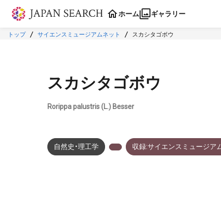
本文に飛ぶ
ホーム
ギャラリー
トップ
サイエンスミュージアムネット
スカシタゴボウ
スカシタゴボウ
Rorippa palustris (L.) Besser
自然史・理工学
収録:サイエンスミュージア