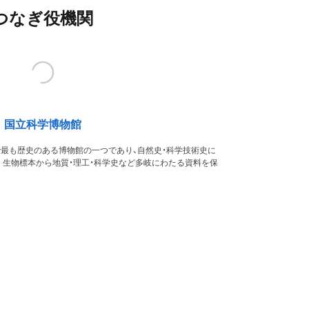
つなぎ役機関
国立科学博物館
本で最も歴史のある博物館の一つであり、自然史・科学技術史に
。生物標本から地質・理工・科学史など多岐にわたる資料を保