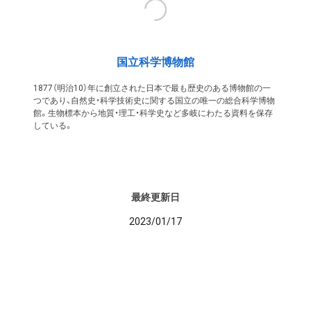
国立科学博物館
1877（明治10）年に創立された日本で最も歴史のある博物館の一
つであり、自然史・科学技術史に関する国立の唯一の総合科学博物
館。生物標本から地質・理工・科学史など多岐にわたる資料を保存
している。
最終更新日
2023/01/17