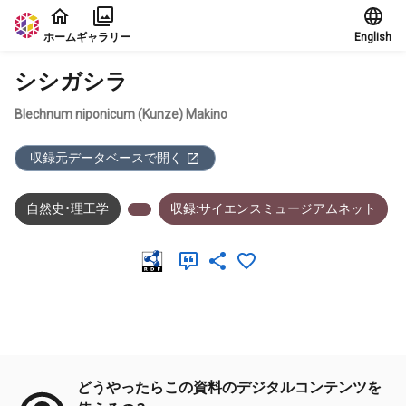
本文に飛ぶ
ホーム
ギャラリー
English
シシガシラ
Blechnum niponicum (Kunze) Makino
収録元データベースで開く
自然史・理工学
収録:サイエンスミュージアムネット
メタデータ
どうやったらこの資料のデジタルコンテンツを