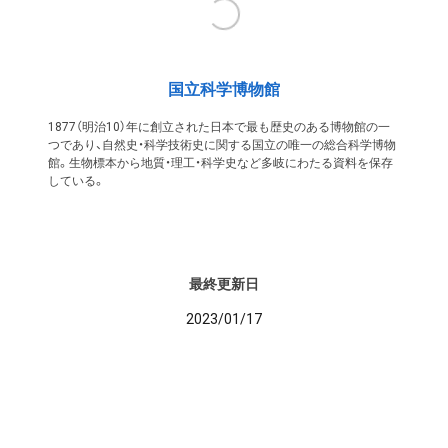
国立科学博物館
1877（明治10）年に創立された日本で最も歴史のある博物館の一
つであり、自然史・科学技術史に関する国立の唯一の総合科学博物
館。生物標本から地質・理工・科学史など多岐にわたる資料を保存
している。
最終更新日
2023/01/17