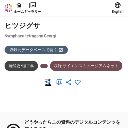
本文に飛ぶ
ホーム
ギャラリー
English
ヒツジグサ
Nymphaea tetragona Georgi
収録元データベースで開く
自然史・理工学
収録:サイエンスミュージアムネット
メタデータ
どうやったらこの資料のデジタルコンテンツを