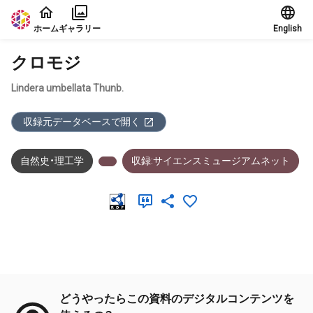
本文に飛ぶ
ホーム
ギャラリー
English
クロモジ
Lindera umbellata Thunb.
収録元データベースで開く
自然史・理工学
収録:サイエンスミュージアムネット
メタデータ
どうやったらこの資料のデジタルコンテンツを