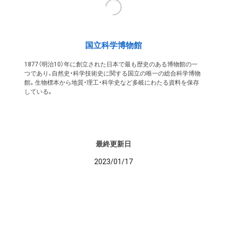
国立科学博物館
1877（明治10）年に創立された日本で最も歴史のある博物館の一
つであり、自然史・科学技術史に関する国立の唯一の総合科学博物
館。生物標本から地質・理工・科学史など多岐にわたる資料を保存
している。
最終更新日
2023/01/17