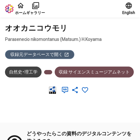
本文に飛ぶ
ホーム
ギャラリー
English
オオカニコウモリ
Parasenecio nikomontanus (Matsum.) H.Koyama
収録元データベースで開く
自然史・理工学
収録:サイエンスミュージアムネット
メタデータ
どうやったらこの資料のデジタルコンテンツを