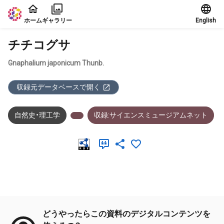
本文に飛ぶ
ホーム
ギャラリー
English
チチコグサ
Gnaphalium japonicum Thunb.
収録元データベースで開く
自然史・理工学
収録:サイエンスミュージアムネット
メタデータ
どうやったらこの資料のデジタルコンテンツを