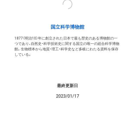
国立科学博物館
1877（明治10）年に創立された日本で最も歴史のある博物館の一
つであり、自然史・科学技術史に関する国立の唯一の総合科学博物
館。生物標本から地質・理工・科学史など多岐にわたる資料を保存
している。
最終更新日
2023/01/17