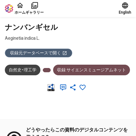
本文に飛ぶ
ホーム
ギャラリー
English
ナンバンギセル
Aeginetia indica L.
収録元データベースで開く
自然史・理工学
収録:サイエンスミュージアムネット
メタデータ
どうやったらこの資料のデジタルコンテンツを