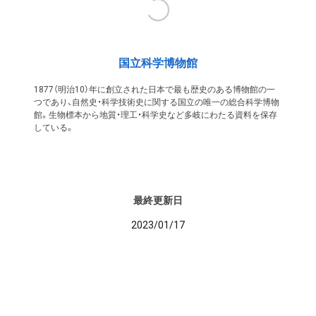
国立科学博物館
1877（明治10）年に創立された日本で最も歴史のある博物館の一
つであり、自然史・科学技術史に関する国立の唯一の総合科学博物
館。生物標本から地質・理工・科学史など多岐にわたる資料を保存
している。
最終更新日
2023/01/17