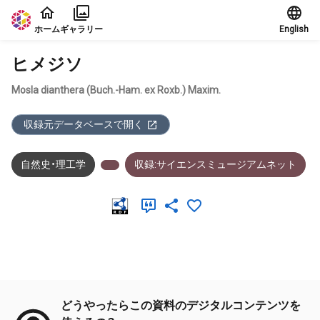
本文に飛ぶ
ホーム
ギャラリー
English
ヒメジソ
Mosla dianthera (Buch.-Ham. ex Roxb.) Maxim.
収録元データベースで開く
自然史・理工学
収録:サイエンスミュージアムネット
メタデータ
どうやったらこの資料のデジタルコンテンツを