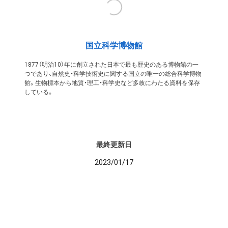
国立科学博物館
1877（明治10）年に創立された日本で最も歴史のある博物館の一
つであり、自然史・科学技術史に関する国立の唯一の総合科学博物
館。生物標本から地質・理工・科学史など多岐にわたる資料を保存
している。
最終更新日
2023/01/17