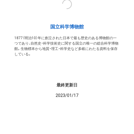
国立科学博物館
1877（明治10）年に創立された日本で最も歴史のある博物館の一
つであり、自然史・科学技術史に関する国立の唯一の総合科学博物
館。生物標本から地質・理工・科学史など多岐にわたる資料を保存
している。
最終更新日
2023/01/17