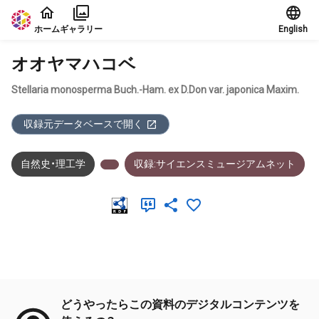
本文に飛ぶ
ホーム
ギャラリー
English
オオヤマハコベ
Stellaria monosperma Buch.-Ham. ex D.Don var. japonica Maxim.
収録元データベースで開く
自然史・理工学
収録:サイエンスミュージアムネット
メタデータ
どうやったらこの資料のデジタルコンテンツを