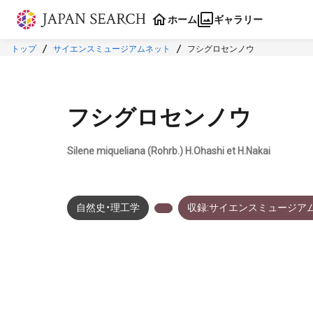
本文に飛ぶ
ホーム
ギャラリー
トップ
サイエンスミュージアムネット
フシグロセンノウ
フシグロセンノウ
Silene miqueliana (Rohrb.) H.Ohashi et H.Nakai
自然史・理工学
収録:サイエンスミュージア