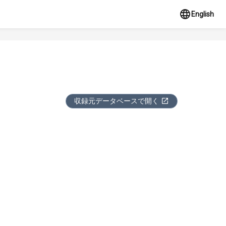
English
収録元データベースで開く