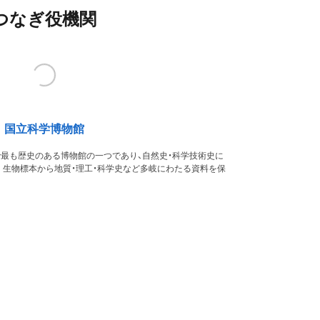
つなぎ役機関
国立科学博物館
本で最も歴史のある博物館の一つであり、自然史・科学技術史に
。生物標本から地質・理工・科学史など多岐にわたる資料を保