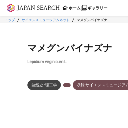
本文に飛ぶ
ホーム
ギャラリー
トップ
サイエンスミュージアムネット
マメグンバイナズナ
マメグンバイナズナ
Lepidium virginicum L.
自然史・理工学
収録:サイエンスミュージア