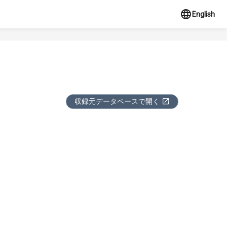
English
収録元データベースで開く