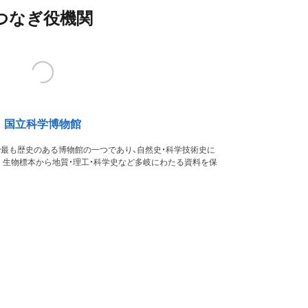
つなぎ役機関
国立科学博物館
本で最も歴史のある博物館の一つであり、自然史・科学技術史に
。生物標本から地質・理工・科学史など多岐にわたる資料を保