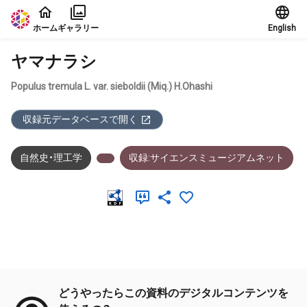
本文に飛ぶ
ホーム
ギャラリー
English
ヤマナラシ
Populus tremula L. var. sieboldii (Miq.) H.Ohashi
収録元データベースで開く
自然史・理工学
収録:サイエンスミュージアムネット
メタデータ
どうやったらこの資料のデジタルコンテンツを