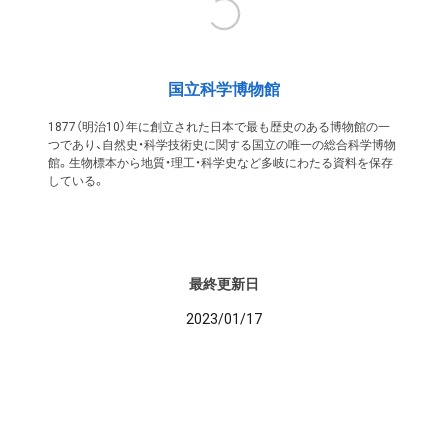
国立科学博物館
1877（明治10）年に創立された日本で最も歴史のある博物館の一
つであり、自然史・科学技術史に関する国立の唯一の総合科学博物
館。生物標本から地質・理工・科学史など多岐にわたる資料を保存
している。
最終更新日
2023/01/17