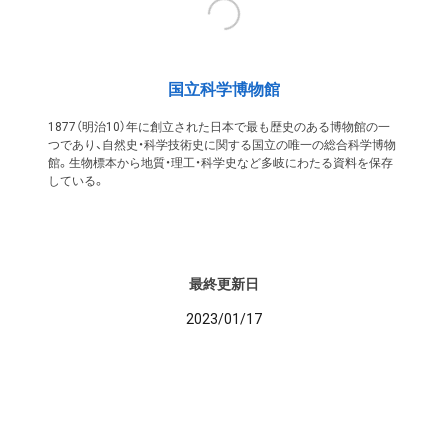
国立科学博物館
1877（明治10）年に創立された日本で最も歴史のある博物館の一
つであり、自然史・科学技術史に関する国立の唯一の総合科学博物
館。生物標本から地質・理工・科学史など多岐にわたる資料を保存
している。
最終更新日
2023/01/17