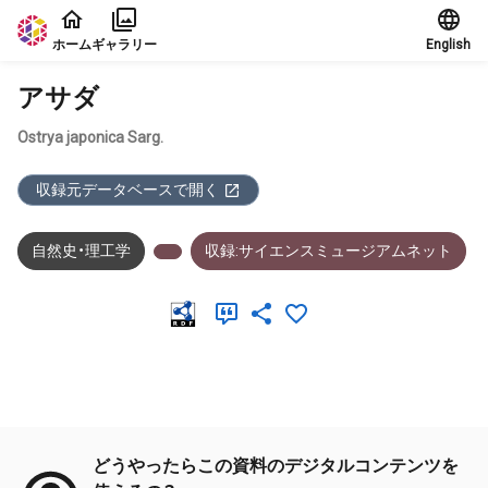
本文に飛ぶ
ホーム
ギャラリー
English
アサダ
Ostrya japonica Sarg.
収録元データベースで開く
自然史・理工学
収録:サイエンスミュージアムネット
メタデータ
どうやったらこの資料のデジタルコンテンツを