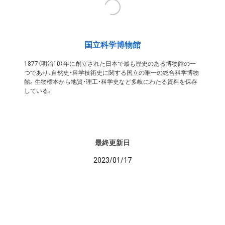
国立科学博物館
1877（明治10）年に創立された日本で最も歴史のある博物館の一
つであり、自然史・科学技術史に関する国立の唯一の総合科学博物
館。生物標本から地質・理工・科学史など多岐にわたる資料を保存
している。
最終更新日
2023/01/17