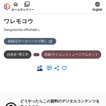
本文に飛ぶ
ホーム
ギャラリー
English
ワレモコウ
Sanguisorba officinalis L.
収録元データベースで開く
自然史・理工学
収録:サイエンスミュージアムネット
メタデータ
どうやったらこの資料のデジタルコンテンツを