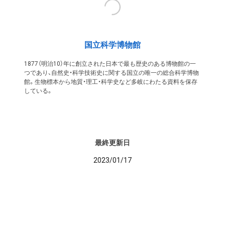
国立科学博物館
1877（明治10）年に創立された日本で最も歴史のある博物館の一
つであり、自然史・科学技術史に関する国立の唯一の総合科学博物
館。生物標本から地質・理工・科学史など多岐にわたる資料を保存
している。
最終更新日
2023/01/17