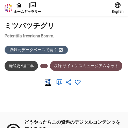
本文に飛ぶ
ホーム
ギャラリー
English
ミツバツチグリ
Potentilla freyniana Bornm.
収録元データベースで開く
自然史・理工学
収録:サイエンスミュージアムネット
メタデータ
どうやったらこの資料のデジタルコンテンツを