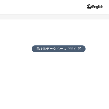
English
収録元データベースで開く