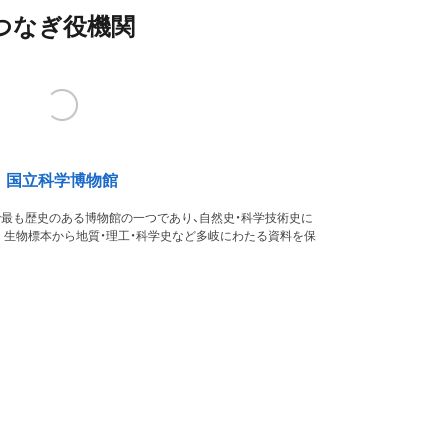
つなぎ役機関
国立科学博物館
本で最も歴史のある博物館の一つであり、自然史・科学技術史に
。生物標本から地質・理工・科学史など多岐にわたる資料を保