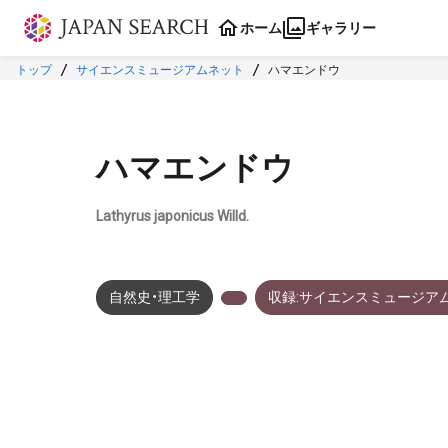
本文に飛ぶ
ホーム
ギャラリー
トップ
サイエンスミュージアムネット
ハマエンドウ
ハマエンドウ
Lathyrus japonicus Willd.
自然史・理工学
収録:サイエンスミュージア