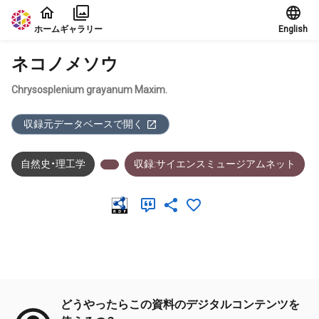
本文に飛ぶ
ホーム
ギャラリー
English
ネコノメソウ
Chrysosplenium grayanum Maxim.
収録元データベースで開く
自然史・理工学
収録:サイエンスミュージアムネット
メタデータ
どうやったらこの資料のデジタルコンテンツを