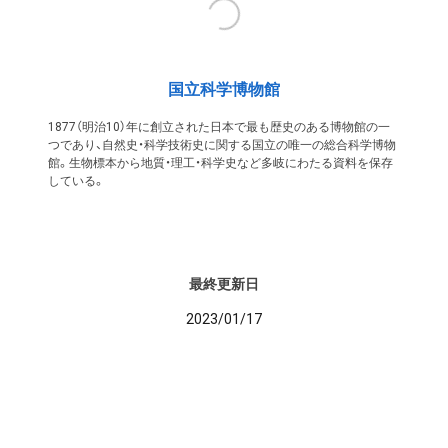
国立科学博物館
1877（明治10）年に創立された日本で最も歴史のある博物館の一
つであり、自然史・科学技術史に関する国立の唯一の総合科学博物
館。生物標本から地質・理工・科学史など多岐にわたる資料を保存
している。
最終更新日
2023/01/17