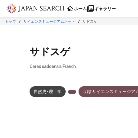
本文に飛ぶ
ホーム
ギャラリー
トップ
サイエンスミュージアムネット
サドスゲ
サドスゲ
Carex sadoensis Franch.
自然史・理工学
収録:サイエンスミュージア