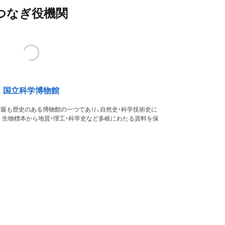
つなぎ役機関
国立科学博物館
本で最も歴史のある博物館の一つであり、自然史・科学技術史に
。生物標本から地質・理工・科学史など多岐にわたる資料を保