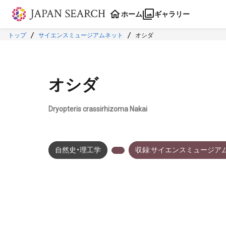
本文に飛ぶ
ホーム
ギャラリー
トップ
サイエンスミュージアムネット
オシダ
オシダ
Dryopteris crassirhizoma Nakai
自然史・理工学
収録:サイエンスミュージア