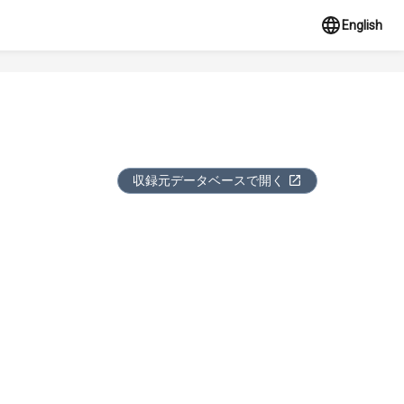
English
収録元データベースで開く