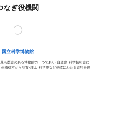
つなぎ役機関
国立科学博物館
本で最も歴史のある博物館の一つであり、自然史・科学技術史に
。生物標本から地質・理工・科学史など多岐にわたる資料を保