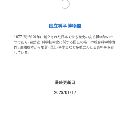
国立科学博物館
1877（明治10）年に創立された日本で最も歴史のある博物館の一
つであり、自然史・科学技術史に関する国立の唯一の総合科学博物
館。生物標本から地質・理工・科学史など多岐にわたる資料を保存
している。
最終更新日
2023/01/17