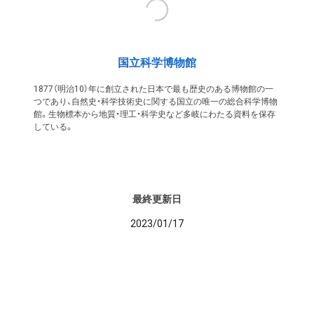
国立科学博物館
1877（明治10）年に創立された日本で最も歴史のある博物館の一
つであり、自然史・科学技術史に関する国立の唯一の総合科学博物
館。生物標本から地質・理工・科学史など多岐にわたる資料を保存
している。
最終更新日
2023/01/17