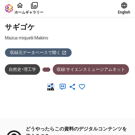
本文に飛ぶ
ホーム
ギャラリー
English
サギゴケ
Mazus miquelii Makino
収録元データベースで開く
自然史・理工学
収録:サイエンスミュージアムネット
メタデータ
どうやったらこの資料のデジタルコンテンツを