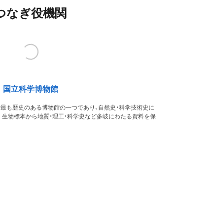
つなぎ役機関
国立科学博物館
本で最も歴史のある博物館の一つであり、自然史・科学技術史に
。生物標本から地質・理工・科学史など多岐にわたる資料を保