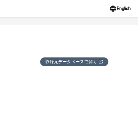
English
収録元データベースで開く