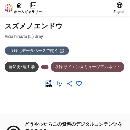
本文に飛ぶ
ホーム
ギャラリー
English
スズメノエンドウ
Vicia hirsuta (L.) Gray
収録元データベースで開く
自然史・理工学
収録:サイエンスミュージアムネット
メタデータ
どうやったらこの資料のデジタルコンテンツを