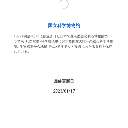
国立科学博物館
1877（明治10）年に創立された日本で最も歴史のある博物館の一
つであり、自然史・科学技術史に関する国立の唯一の総合科学博物
館。生物標本から地質・理工・科学史など多岐にわたる資料を保存
している。
最終更新日
2023/01/17