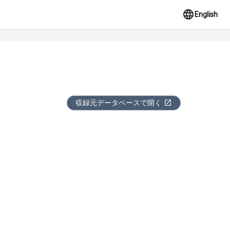
English
収録元データベースで開く