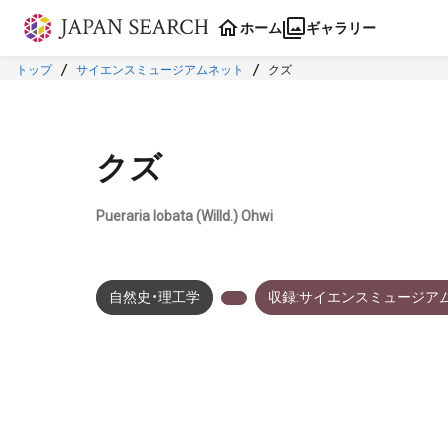
本文に飛ぶ
ホーム
ギャラリー
トップ
サイエンスミュージアムネット
クズ
クズ
Pueraria lobata (Willd.) Ohwi
自然史・理工学
収録:サイエンスミュージア