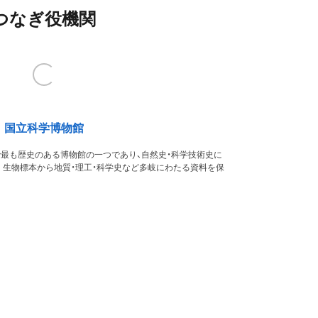
つなぎ役機関
国立科学博物館
本で最も歴史のある博物館の一つであり、自然史・科学技術史に
。生物標本から地質・理工・科学史など多岐にわたる資料を保