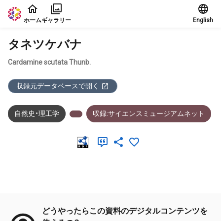
本文に飛ぶ
ホーム
ギャラリー
English
タネツケバナ
Cardamine scutata Thunb.
収録元データベースで開く
自然史・理工学
収録:サイエンスミュージアムネット
メタデータ
どうやったらこの資料のデジタルコンテンツを