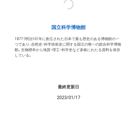
国立科学博物館
1877（明治10）年に創立された日本で最も歴史のある博物館の一
つであり、自然史・科学技術史に関する国立の唯一の総合科学博物
館。生物標本から地質・理工・科学史など多岐にわたる資料を保存
している。
最終更新日
2023/01/17