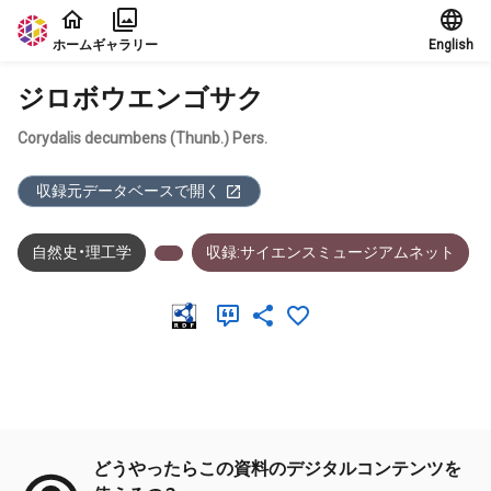
本文に飛ぶ
ホーム
ギャラリー
English
ジロボウエンゴサク
Corydalis decumbens (Thunb.) Pers.
収録元データベースで開く
自然史・理工学
収録:サイエンスミュージアムネット
メタデータ
どうやったらこの資料のデジタルコンテンツを