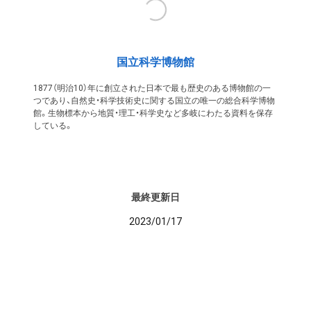
国立科学博物館
1877（明治10）年に創立された日本で最も歴史のある博物館の一
つであり、自然史・科学技術史に関する国立の唯一の総合科学博物
館。生物標本から地質・理工・科学史など多岐にわたる資料を保存
している。
最終更新日
2023/01/17