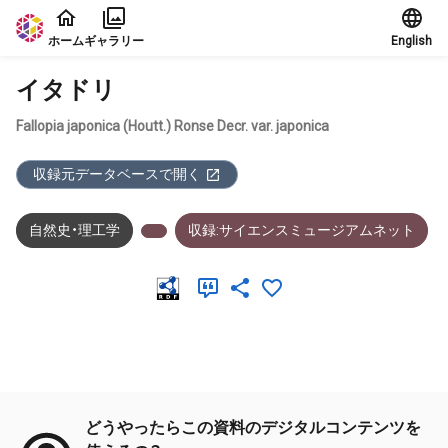
本文に飛ぶ
ホーム
ギャラリー
English
イタドリ
Fallopia japonica (Houtt.) Ronse Decr. var. japonica
収録元データベースで開く
自然史・理工学
収録:サイエンスミュージアムネット
メタデータ
どうやったらこの資料のデジタルコンテンツを