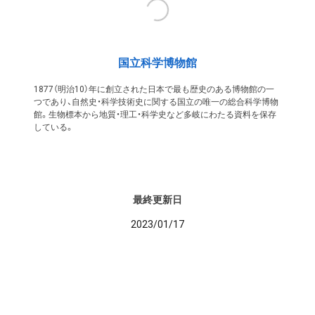
国立科学博物館
1877（明治10）年に創立された日本で最も歴史のある博物館の一
つであり、自然史・科学技術史に関する国立の唯一の総合科学博物
館。生物標本から地質・理工・科学史など多岐にわたる資料を保存
している。
最終更新日
2023/01/17