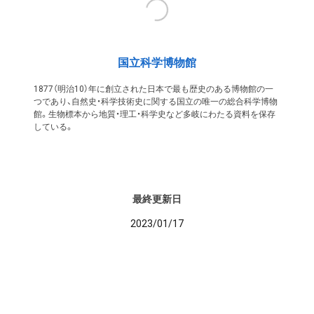
国立科学博物館
1877（明治10）年に創立された日本で最も歴史のある博物館の一
つであり、自然史・科学技術史に関する国立の唯一の総合科学博物
館。生物標本から地質・理工・科学史など多岐にわたる資料を保存
している。
最終更新日
2023/01/17