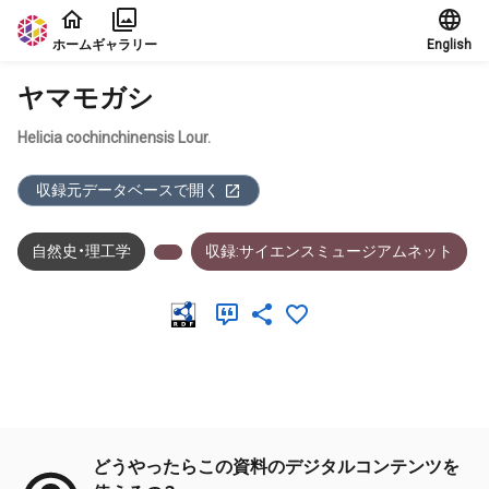
本文に飛ぶ
ホーム
ギャラリー
English
ヤマモガシ
Helicia cochinchinensis Lour.
収録元データベースで開く
自然史・理工学
収録:サイエンスミュージアムネット
メタデータ
どうやったらこの資料のデジタルコンテンツを