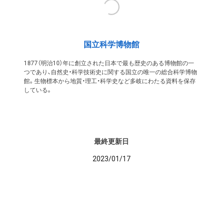
国立科学博物館
1877（明治10）年に創立された日本で最も歴史のある博物館の一
つであり、自然史・科学技術史に関する国立の唯一の総合科学博物
館。生物標本から地質・理工・科学史など多岐にわたる資料を保存
している。
最終更新日
2023/01/17