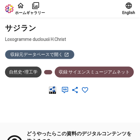
本文に飛ぶ
ホーム
ギャラリー
English
サジラン
Loxogramme duclouxii H.Christ
収録元データベースで開く
自然史・理工学
収録:サイエンスミュージアムネット
メタデータ
どうやったらこの資料のデジタルコンテンツを